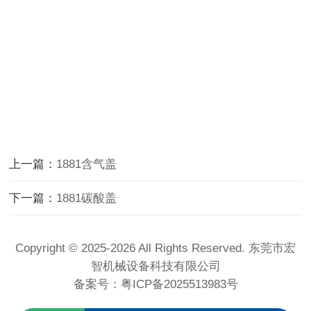
上一篇：
1881含气盖
下一篇：
1881碳酸盖
Copyright © 2025-2026 All Rights Reserved. 东莞市宏
智机械设备科技有限公司
备案号：
粤ICP备2025513983号